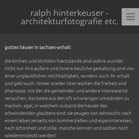
ralph hinterkeuser -
architekturfotografie etc.
gottes häuser in sachsen-anhalt
die kirchen und kirchlein hierzulande sind wahre wunder.
nicht nur ihre äußere und innere bauliche gestaltung sind von
einer unglaublichen reichhaltigkeit, sondern auch ihr erhalt
und gebrauch. immer wieder überraschen die freiheit und
phantasie, mit der die gemeinden und andere interessierte
versuchen, das beste aus den oft schwierigen umständen zu
machen. egal, in welchem zustand die häuser des
schwindenden glaubens sind: sie zeugen von sehnsucht nach
einem leben jenseits von kommerziellen und eigeninteressen,
nach schönheit und stille. manche können und sollten noch
wiederentdeckt werden!